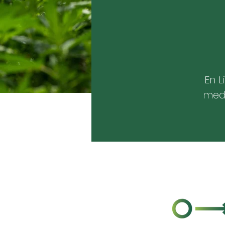
En 
medi