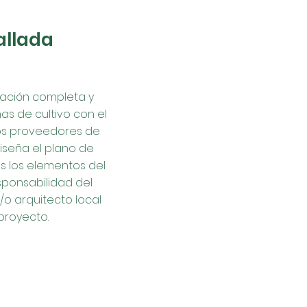
allada
cación completa y
as de cultivo con el
los proveedores de
iseña el plano de
s los elementos del
sponsabilidad del
/o arquitecto local
 proyecto.