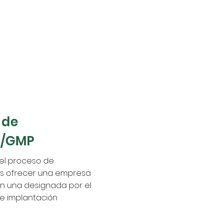
 de
P/GMP
 el proceso de
os ofrecer una empresa
con una designada por el
de implantación