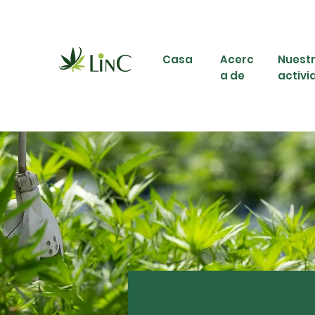
Casa
Acerc
Nuest
a de
activi