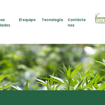
ras
El equipo
Tecnología
Contácte
dades
nos