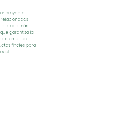
ier proyecto
s relacionados
s la etapa más
que garantiza la
es sistemas de
ductos finales para
ocal.