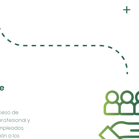
e
oceso de
rofesional y
empleados.
ón a los